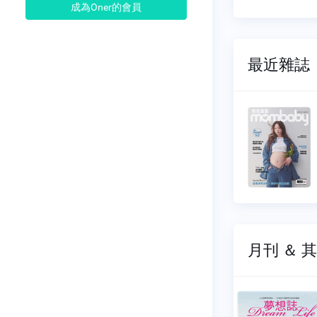
成為Oner的會員
最近雜誌
寶寶
媽媽寶寶
460
NO.0458
02-01
2025-12-01
58 元
$ 158 元
月刊 ＆ 