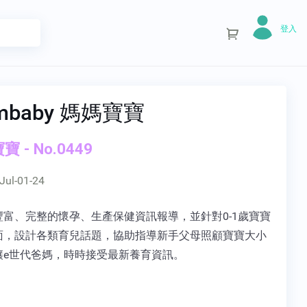
登入
mbaby 媽媽寶寶
 - No.0449
Jul-01-24
豐富、完整的懷孕、生產保健資訊報導，並針對0-1歲寶寶
面，設計各類育兒話題，協助指導新手父母照顧寶寶大小
讓e世代爸媽，時時接受最新養育資訊。