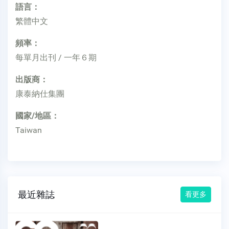
語言：
繁體中文
頻率：
每單月出刊 / 一年６期
出版商：
康泰納仕集團
國家/地區：
Taiwan
最近雜誌
看更多