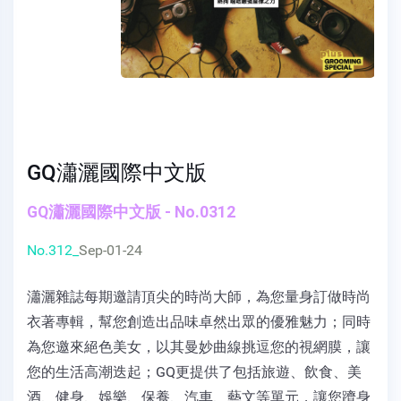
GQ瀟灑國際中文版
GQ瀟灑國際中文版 - No.0312
No.312_
Sep-01-24
瀟灑雜誌每期邀請頂尖的時尚大師，為您量身訂做時尚
衣著專輯，幫您創造出品味卓然出眾的優雅魅力；同時
為您邀來絕色美女，以其曼妙曲線挑逗您的視網膜，讓
您的生活高潮迭起；GQ更提供了包括旅遊、飲食、美
酒、健身、娛樂、保養、汽車、藝文等單元，讓您躋身