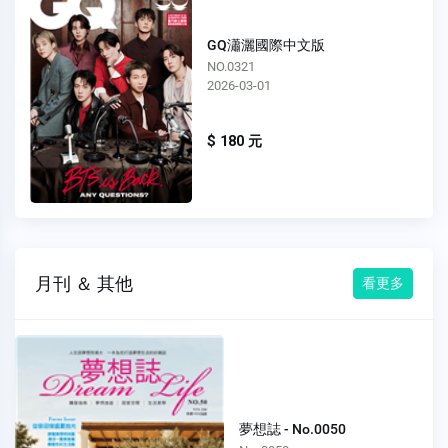
GQ瀟灑國際中文版
NO.0320
2025-12-01
$ 180 元
月刊 ＆ 其他
看更多
夢想誌 - No.0050