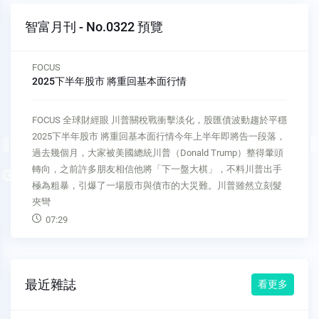
智富月刊 - No.0322 預覽
FOCUS
2025下半年股市 將重回基本面行情
FOCUS 全球財經眼 川普關稅戰衝擊淡化，股匯債波動趨於平穩
2025下半年股市 將重回基本面行情今年上半年即將告一段落，
過去幾個月，大家被美國總統川普（Donald Trump）整得暈頭
轉向，之前許多朋友相信他將「下一盤大棋」，不料川普出手
Previous
極為粗暴，引爆了一場股市與債市的大災難。川普雖然立刻髮
夾彎
07:29
最近雜誌
看更多