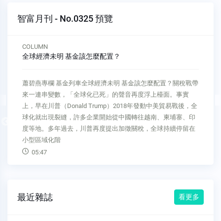
智富月刊 - No.0325 預覽
COLUMN
全球經濟未明 基金該怎麼配置？
蕭碧燕專欄 基金列車全球經濟未明 基金該怎麼配置？關稅戰帶
來一連串變數，「全球化已死」的聲音再度浮上檯面。事實
上，早在川普（Donald Trump）2018年發動中美貿易戰後，全
球化就出現裂縫，許多企業開始從中國轉往越南、柬埔寨、印
Previous
度等地。多年過去，川普再度提出加徵關稅，全球持續停留在
小型區域化階
05:47
最近雜誌
看更多