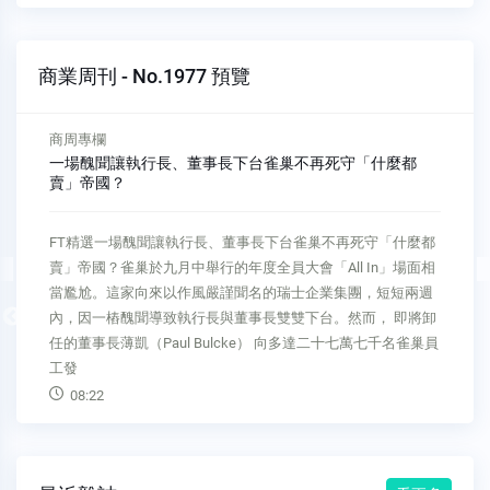
商業周刊 - No.1977 預覽
商周專欄
一場醜聞讓執行長、董事長下台雀巢不再死守「什麼都
賣」帝國？
FT精選一場醜聞讓執行長、董事長下台雀巢不再死守「什麼都
賣」帝國？雀巢於九月中舉行的年度全員大會「All In」場面相
當尷尬。這家向來以作風嚴謹聞名的瑞士企業集團，短短兩週
Previous
內，因一樁醜聞導致執行長與董事長雙雙下台。然而， 即將卸
任的董事長薄凱（Paul Bulcke） 向多達二十七萬七千名雀巢員
工發
08:22