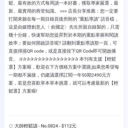
鬆、最有效的方式每周讀一本好書，獲取專家嚴選，最
新、最實用的商管知識。 >>> 店長分享推薦：您一定要
打開來聽在每一期目錄頁後所附的 "重點導讀" 語音檔，
這是由媒體創意人〈 俞國定〉先生所親自錄製的，只需
幾十分鐘，快速幫助您提昇對於本期的重點掌握和閱讀
效率；要如何開啟語音呢? 請翻到重點導讀那一頁，可
直接掃描QR code，或是直接按下QR Code即可開啟播
音。 ✰✰✰✰✰✰✰✰✰✰✰✰✰✰✰✰ 本刊有支援【輕鬆
選】方案喔，歡迎在下方價格方案中選購;如果您希望每
一期都不漏接，仍建議選擇訂閱一年50期2490元方
案，若是您喜歡單本單本挑選，就可以考慮最新的【輕
鬆選】方案喔!
大師輕鬆讀 - No.0824 - $112元