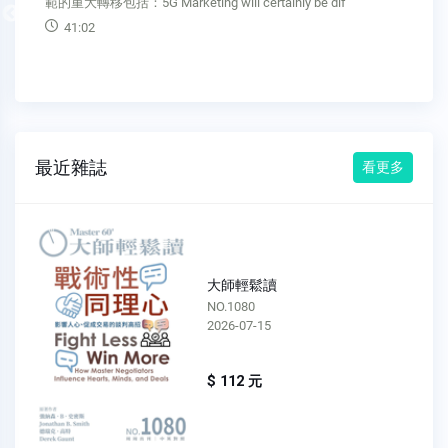
策。此時此刻，正掀起一波數據革命。原因為何？全新的數據
Previous
正從新的來源湧入，並以過去做不到的方式應用在重大問題
上。大數據正迅速成為創新的源泉，以
05:48
最近雜誌
看更多
大師輕鬆讀
NO.1079
2026-07-08
$ 112 元