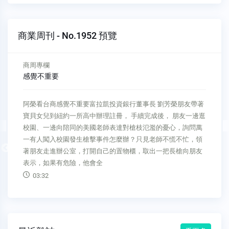
商業周刊 - No.1952 預覽
商周專欄
感覺不重要
阿榮看台商感覺不重要富拉凱投資銀行董事長 劉芳榮朋友帶著
寶貝女兒到紐約一所高中辦理註冊， 手續完成後， 朋友一邊逛
校園、一邊向陪同的美國老師表達對槍枝氾濫的憂心，詢問萬
一有人闖入校園發生槍擊事件怎麼辦？只見老師不慌不忙，領
Previous
著朋友走進辦公室，打開自己的置物櫃，取出一把長槍向朋友
表示，如果有危險，他會全
03:32