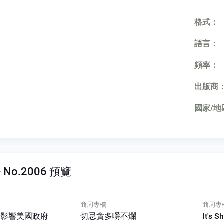
格式：
語言：
頻率：
出版商
國家/地
 No.2006 預覽
商周專欄
商周專
不爛
It's Show Time!
58 