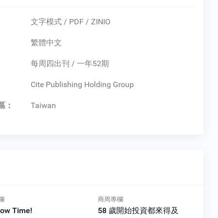
文字模式 / PDF / ZINIO
繁體中文
每周四出刊 / 一年52期
：
Cite Publishing Holding Group
區：
Taiwan
欄
商周專欄
歲開始投資都來得及
瘦瘦針始祖被美國賣藥規