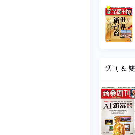
周刊
商業周刊
020
NO.2019
08-03
2026-07-27
39 元
$ 139 元
週刊 ＆ 