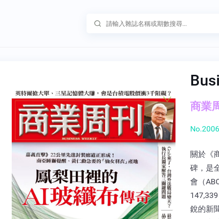
Bus
商業周刊
No.2006
關於《
碑，是
會（A
147,
銳的新