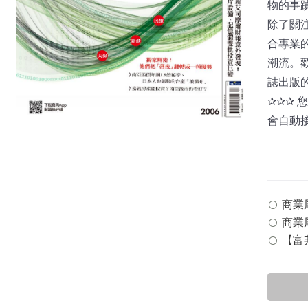
物的事
除了關
合專業
潮流。
誌出版
✰✰✰
會自動
商業周刊
商業周
【富邦