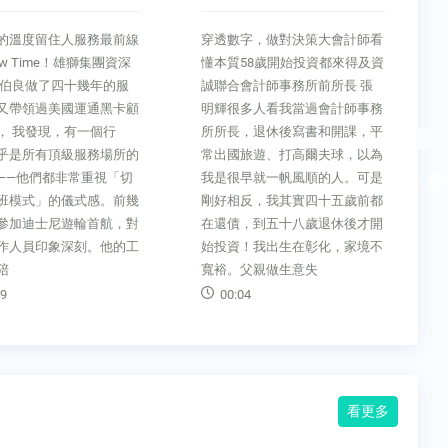
則打趴諾和諾德的「美式
轉型」賭局
字，做對決策大會計師看
FT精選商瘦瘦針始祖被美國賣藥
58歲開始投資都來得及資
規則打趴諾和諾德的「美式轉
會計師事務所前所長 張
型」賭局兩年前，諾和諾德
多人看我當過會計師事務
（NovoNordisk）旗下的減重藥
，退休後寫書和開課，平
物令市場興奮不已，市值一度衝
旅遊、打高爾夫球，以為
上六千五百億美元，躍居歐洲市
早就一帆風順的人。可是
值最高企業寶座。如今， 這家
反，我其實四十五歲前都
生產週纖達（Wegovy）肥胖藥
，到五十八歲退休後才開
與胰妥讚（Ozempic）糖尿病藥
！我出生在彰化，家境不
的丹麥藥廠，連歐洲前三大藥廠
父親做生意失
都擠
4
00:28
看更多