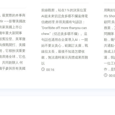
在1％的決策位置
用剛好的溫度留住人服務最前線
穿透數
忌貪多嚼不爛遠傳電
It's Show Time！雄獅集團資深
懂本質
琪美國有句諺語：
顧問 吳伯良做了四十幾年的服
誠聯合
 more thanyou can
務業，又帶領過美國運通黑卡顧
明輝很
切忌貪多嚼不爛）。這
問團隊， 我發現，有一個行
所所長
企業導入AI：一開
動，幾乎是所有頂級服務場所的
常出國
，範圍訂太廣，戰
共通點——他們都非常重視「切
我是很
後不知道怎麼收
換成上班模式」的儀式感。前幾
剛好相
展示具體成果而難
週，我參加迪士尼遊輪首航，對
在還債
一位工作人員印象深刻。他的工
始投資
作，是陪
寬裕。
00:09
00:0