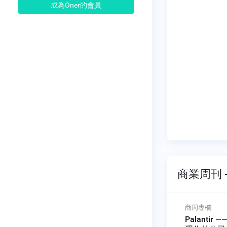
成為Oner的會員
商業周刊 -
商周專欄
商周專欄
黑洞」
Palantir ——影響美國政府
切忌貪多嚼