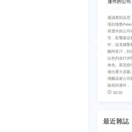
運作的公司
 CEO上線
前線觀察，站
最誠實的反思，最實際的本事商
洞」商周集團
AI超未來切
場自慢塾Palantir ——影響美國政
出的公
信總經理 井
府運作的公司有家美國上市公
？ 施振
"Don'tbite off
司，影響最近幾年重大新聞事
他布達公司
chew."（
件，從美國擊殺賓拉登、美軍撤
體溝通，由
句話也適用在
離阿富汗，到烏俄戰開打、美國
媒體比公司
Previous
始不要太貪心
以色列攻打伊朗，它都扮演重要
、下標題、
線拉太長，最
角色。新冠疫情席捲全球，它也
免費的外包
斂，無法適時
做出重大貢獻。共同創辦人 何
的溝通
以
飛鵬這家公司幾乎參與所有美國
00:16
政府的運作，
00:20
最近雜誌