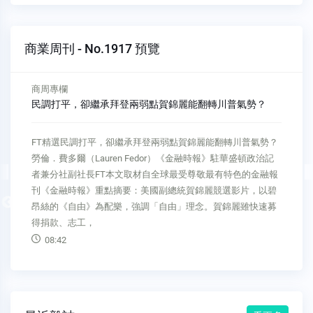
商業周刊 - No.1917 預覽
焦點新聞
一道劍指中國車MG法令為何國產車廠跳腳、零件廠鼓掌
焦點新聞一道劍指中國車MG法令為何國產車廠跳腳、零件廠鼓
掌文●侯良儒、林洧楨這是一場，其實沒有人真正獲益的零和
賽局。過去兩年，英國牛津創立、已被併入中國前三大汽車集
團上汽的MG攪亂了台灣車市。該品牌二○二二年七月由裕隆旗
Previous
下中華汽車引進後，由於主打不用百萬元的國產車，就能擁有
百萬元同級車配備，讓該品牌
06:52