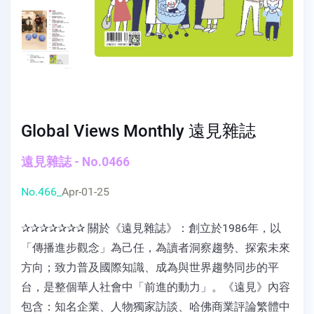
Global Views Monthly 遠見雜誌
遠見雜誌 - No.0466
No.466_
Apr-01-25
✰✰✰✰✰✰✰ 關於《遠見雜誌》：創立於1986年，以
「傳播進步觀念」為己任，為讀者洞察趨勢、探索未來
方向；致力普及國際知識、成為與世界趨勢同步的平
台，是整個華人社會中「前進的動力」。《遠見》內容
包含：知名企業、人物獨家訪談、哈佛商業評論繁體中