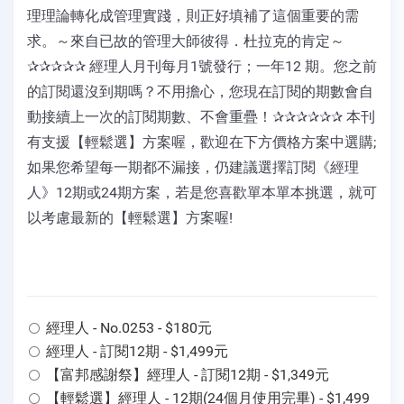
理理論轉化成管理實踐，則正好填補了這個重要的需
求。～來自已故的管理大師彼得．杜拉克的肯定～
✰✰✰✰✰ 經理人月刊每月1號發行；一年12 期。您之前
的訂閱還沒到期嗎？不用擔心，您現在訂閱的期數會自
動接續上一次的訂閱期數、不會重疊！✰✰✰✰✰✰ 本刊
有支援【輕鬆選】方案喔，歡迎在下方價格方案中選購;
如果您希望每一期都不漏接，仍建議選擇訂閱《經理
人》12期或24期方案，若是您喜歡單本單本挑選，就可
以考慮最新的【輕鬆選】方案喔!
經理人 - No.0253 - $180元
經理人 - 訂閱12期 - $1,499元
【富邦感謝祭】經理人 - 訂閱12期 - $1,349元
【輕鬆選】經理人 - 12期(24個月使用完畢) - $1,499