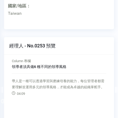
國家/地區：
Taiwan
經理人 - No.0253 預覽
Column 專欄
定期檢討事業組合、調整資源配置，拿捏「避險」與「專
注」的平衡
市場環境充滿不確定性，企業該專注本業還是多角化經營？
BCG發現專注核心業務的公司逐漸成為趨勢，而且這類型的公
司在估值上，普遍優於同業。
Previous
05:44