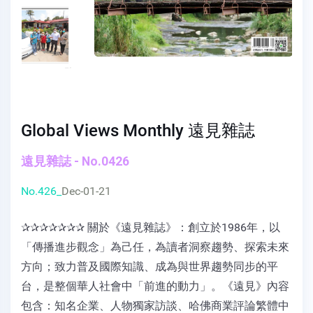
Global Views Monthly 遠見雜誌
遠見雜誌 - No.0426
No.426_
Dec-01-21
✰✰✰✰✰✰✰ 關於《遠見雜誌》：創立於1986年，以
「傳播進步觀念」為己任，為讀者洞察趨勢、探索未來
方向；致力普及國際知識、成為與世界趨勢同步的平
台，是整個華人社會中「前進的動力」。《遠見》內容
包含：知名企業、人物獨家訪談、哈佛商業評論繁體中