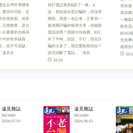
礎在台灣半導體奇
與打電話來的B談了一會。A
長快感
，要排列功臣，史
說，我知道你是詐騙的，但沒有
加深痛
排在很前面。他長
關係，我是一名記者，正要寫一
一種新
，沉穩務實，是台
篇有關詐騙的報導文章，你能跟
願意花
一位重要的先鋒與
我談談嗎？我願付你稿費。B沉
給3分
片中的奈米線路，
吟了半晌，回說，不行，現在詐
先按摩
在，也不可或缺。
騙的太多了，我怎麼能相信你？
後再按
「遠見全
說完掛斷了電話。「現在
03:5
03:24
遠見雜誌
遠見雜誌
NO.0481
NO.0480
2026-07-01
2026-06-01