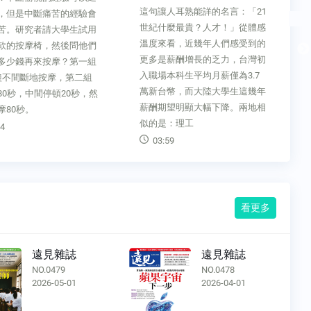
這句讓人耳熟能詳的名言：「21
，但是中斷痛苦的經驗會
世紀什麼最貴？人才！」從體感
苦。研究者請大學生試用
溫度來看，近幾年人們感受到的
款的按摩椅，然後問他們
更多是薪酬增長的乏力，台灣初
多少錢再來按摩？第一組
入職場本科生平均月薪僅為3.7
鐘不間斷地按摩，第二組
萬新台幣，而大陸大學生這幾年
80秒，中間停頓20秒，然
薪酬期望明顯大幅下降。兩地相
摩80秒。
似的是：理工
4
03:59
看更多
遠見雜誌
遠見雜誌
NO.0479
NO.0478
2026-05-01
2026-04-01