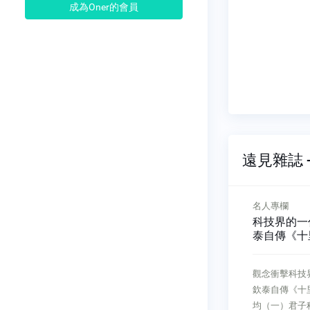
成為Oner的會員
遠見雜誌 -
總編輯的話
名人專欄
值得被創
彭金隆主委的槓桿原理
科技界的一
泰自傳《十
總編輯的話彭金隆主委的槓桿原
nt
觀念衝擊科技
理林讓均「給我一個支點，我就
米其林指南評
欽泰自傳《十
可以舉起整個地球！」2300多年
全球50間
均（一）君子
來，古希臘時期科學家阿基米德