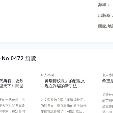
頻率：
出版商
國家/地
 No.0472 預覽
名人專欄
名人專
代典範―史欽
「黃瑞德校長」的醒世文
希望
里天下》聞世
―現在詐騙的新手法
把脈社
界的一代典範―史
人文與政治之間「黃瑞德校長」
蘭苦和
里天下》聞世高希
的醒世文―現在詐騙的新手法張
是重要
科學家，奠定台灣
作錦電話鈴響了，A接起電話，
受不同