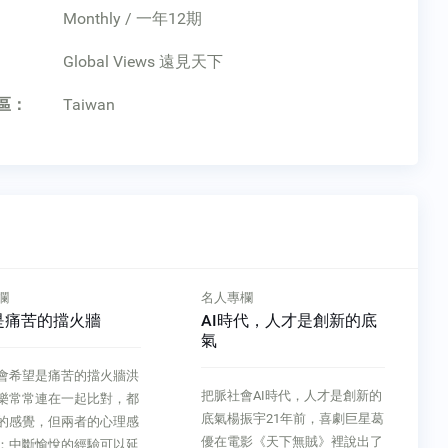
Monthly / 一年12期
：
Global Views 遠見天下
區：
Taiwan
欄
名人專欄
是痛苦的擋火牆
AI時代，人才是創新的底
氣
會希望是痛苦的擋火牆洪
把脈社會AI時代，人才是創新的
樂常常連在一起比對，都
底氣楊振宇21年前，喜劇巨星葛
的感覺，但兩者的心理感
優在電影《天下無賊》裡說出了
：中斷愉悅的經驗可以延