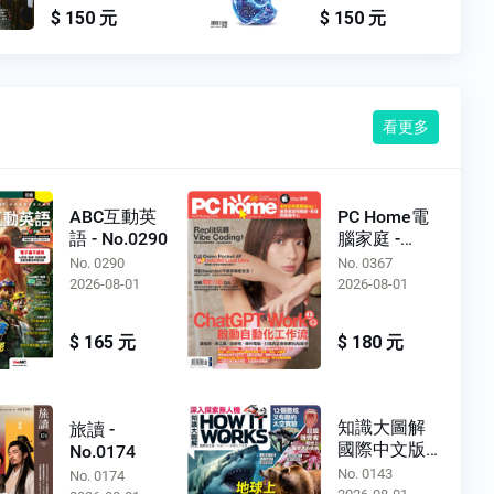
$ 150 元
$ 150 元
看更多
ABC互動英
PC Home電
語 - No.0290
腦家庭 -
No.0367
No. 0290
No. 0367
2026-08-01
2026-08-01
$ 165 元
$ 180 元
知識大圖解
旅讀 -
國際中文版 -
No.0174
No.0143
No. 0143
No. 0174