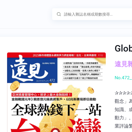
Glo
遠見雜誌
No.472_
✰✰✰✰
觀念」
知識、
動力」
業評論