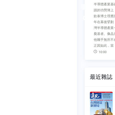
設
半導體產業基
的研究與名言，啟發無數世人，
獲台北米其
蹟的功勞簿上
創造許多靈感乍現的「啊哈時
欽泰博士理應
刻」。最著名的故事是，阿基米
Previous
年在幕後擘劃
德在泡澡中發現浮力理論，幫國
灣半導體產業
王辨識出真假皇冠。他也將槓桿
奠基者。像晶
原理研究到透徹，依此做出生活
他幾乎無所不
用具、可防禦城牆的
正因如此，當
04:09
10:00
最近雜誌
雜誌
遠見雜誌
473
NO.0482
11-01
2026-08-01