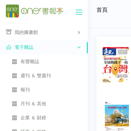
首頁
我的圖書館
電子雜誌
有聲雜誌
週刊 ＆ 雙週刊
報刊
月刊 ＆ 其他
企業 ＆ 財經