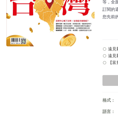
等，全面
訂閱的
您先前
遠見雜誌
遠見雜
【富邦
格式：
語言：