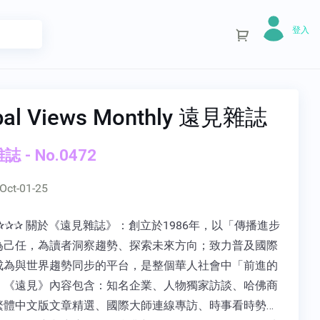
登入
bal Views Monthly 遠見雜誌
 - No.0472
Oct-01-25
✰✰✰ 關於《遠見雜誌》：創立於1986年，以「傳播進步
為己任，為讀者洞察趨勢、探索未來方向；致力普及國際
成為與世界趨勢同步的平台，是整個華人社會中「前進的
。《遠見》內容包含：知名企業、人物獨家訪談、哈佛商
繁體中文版文章精選、國際大師連線專訪、時事看時勢…